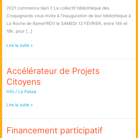
2021 commence bien !! Le collectif bibliothèque des
Croquignards vous invite à l’inauguration de leur bibliothèque à
La Roche de Rame!!RDV le SAMEDI 13 FÉVRIER, entre 14h et
18h, pour […]
Inauguration
Lire la suite »
d’une
bibliothèque
Accélérateur de Projets
alternative
chez
Citoyens
les
copains!
Info
/
La Passa
Accélérateur
Lire la suite »
de
Projets
Financement participatif
Citoyens