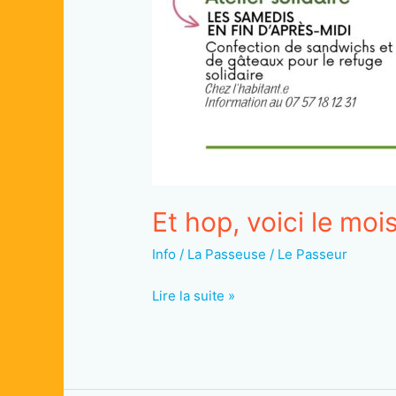
Et hop, voici le mois
Info
/
La Passeuse / Le Passeur
Et
Lire la suite »
hop,
voici
le
mois