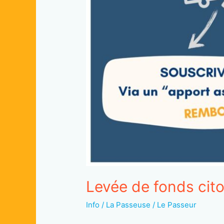
Levée de fonds cito
Info
/
La Passeuse / Le Passeur