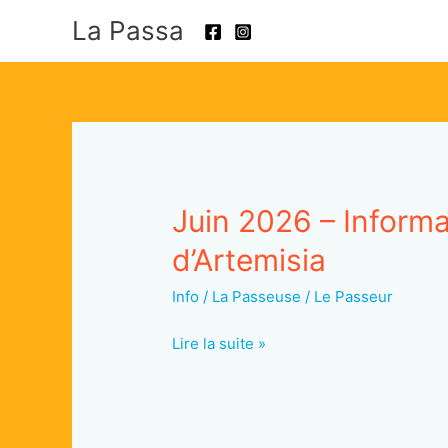
Aller
La Passa
au
contenu
Juin 2026 – Informa
d’Artemisia
Info
/
La Passeuse / Le Passeur
Juin
Lire la suite »
2026
–
Informations