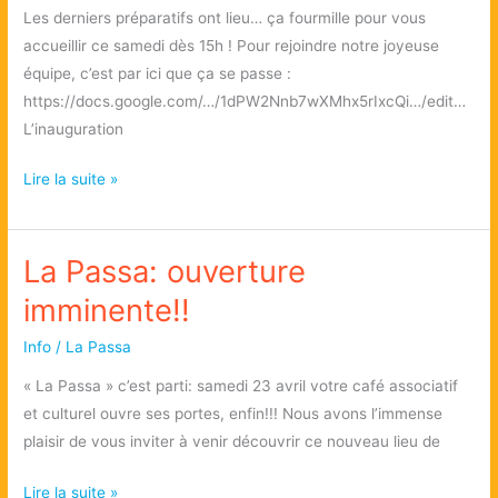
Les derniers préparatifs ont lieu… ça fourmille pour vous
accueillir ce samedi dès 15h ! Pour rejoindre notre joyeuse
équipe, c’est par ici que ça se passe :
https://docs.google.com/…/1dPW2Nnb7wXMhx5rIxcQi…/edit…
L’inauguration
J-
Lire la suite »
1
pour
La Passa: ouverture
l’inauguration
de
imminente!!
La
Passa
Info
/
La Passa
« La Passa » c’est parti: samedi 23 avril votre café associatif
et culturel ouvre ses portes, enfin!!! Nous avons l’immense
plaisir de vous inviter à venir découvrir ce nouveau lieu de
La
Lire la suite »