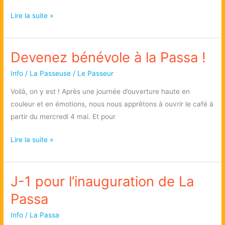
Lendemain
Lire la suite »
d’inauguration
Devenez bénévole à la Passa !
Info
/
La Passeuse / Le Passeur
Voilà, on y est ! Après une journée d’ouverture haute en
couleur et en émotions, nous nous apprêtons à ouvrir le café à
partir du mercredi 4 mai. Et pour
Devenez
Lire la suite »
bénévole
à
J-1 pour l’inauguration de La
la
Passa
Passa
!
Info
/
La Passa