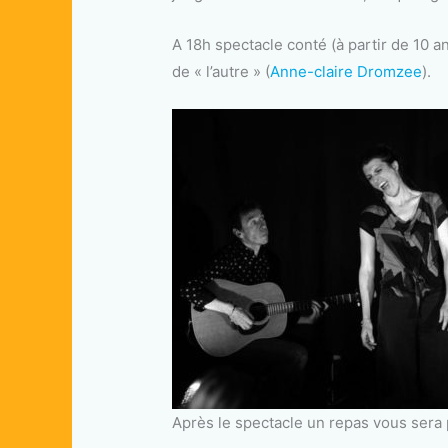
A 18h spectacle conté (à partir de 10 an
de « l’autre » (
Anne-claire Dromzee
).
Après le spectacle un repas vous sera 