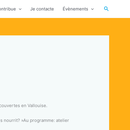
Recherche
ontribue
Je contacte
Évènements
couvertes en Vallouise.
us nourrit? »Au programme: atelier