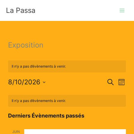
Aller
La Passa
au
contenu
Exposition
Il n’y a pas d’évènements à venir.
8/10/2026
Recherche
Recherche
Naviga
Mois
et
de
Sélectionnez
Calendrier
navigation
vues
une
Il n’y a pas d’évènements à venir.
de
de
Évène
date.
Évènements
vues
Derniers Évènements passés
Évènements
JUIN