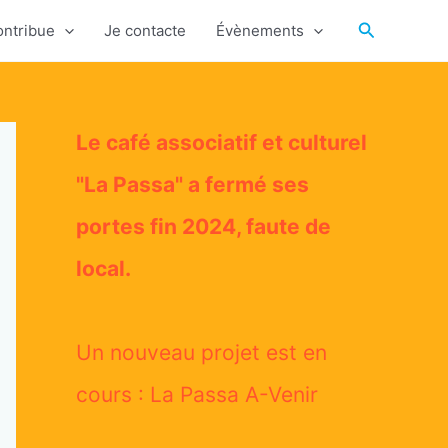
Recherche
ontribue
Je contacte
Évènements
Le café associatif et culturel
"La Passa" a fermé ses
portes fin 2024, faute de
local.
Un nouveau projet est en
cours : La Passa A-Venir